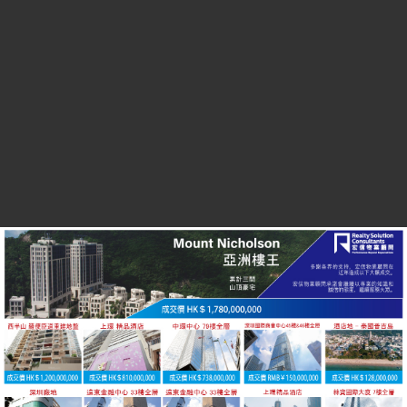
上環及中環
灣仔
金鐘