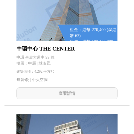
租金：港幣 270,400 (@港
幣 63)
售價：港幣 102,150,000
(@港幣 23,800)
中環中心 THE CENTER
中環 皇后大道中 99 號
樓層：中層 | 城市景;
建築面積：4,292 平方呎
無裝修; |
中央空調
查看詳情