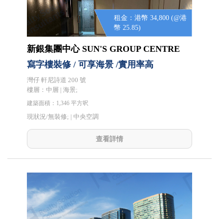
租金：港幣 34,800 (@港
幣 25.85)
新銀集團中心 SUN'S GROUP CENTRE
寫字樓裝修 / 可享海景 /實用率高
灣仔 軒尼詩道 200 號
樓層：中層 | 海景;
建築面積：1,346 平方呎
現狀況/無裝修; |
中央空調
查看詳情