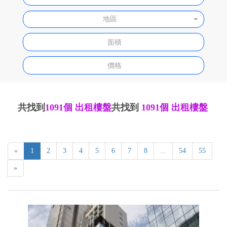
地區
共找到
1091個
出租樓盤
共找到
1091個
出租樓盤
«
1
2
3
4
5
6
7
8
...
54
55
»