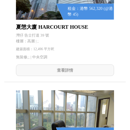
租金：港幣 562,320 (@港
幣 45)
夏愨大廈 HARCOURT HOUSE
灣仔 告士打道 39 號
樓層：高層 | ;
建築面積：12,496 平方呎
無裝修;; |
中央空調
查看詳情