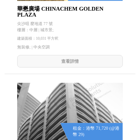
華懋廣場 CHINACHEM GOLDEN
PLAZA
尖沙咀 麼地道 77 號
樓層：中層 | 城市景;
建築面積：10,031 平方呎
無裝修; |
中央空調
查看詳情
租金：港幣 71,720 (@港
幣 29)