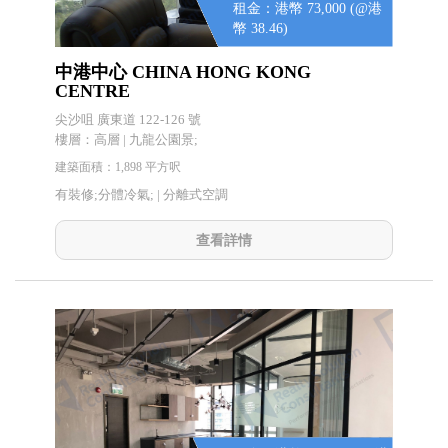
租金：港幣 73,000 (@港
幣 38.46)
中港中心 CHINA HONG KONG
CENTRE
尖沙咀 廣東道 122-126 號
樓層：高層 | 九龍公園景;
建築面積：1,898 平方呎
有裝修;分體冷氣; |
分離式空調
查看詳情