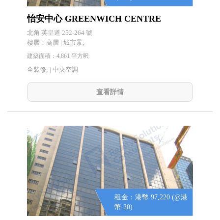
怡安中心 GREENWICH CENTRE
北角 英皇道 252-264 號
樓層：高層 | 城市景;
建築面積：4,861 平方呎
全裝修; |
中央空調
查看詳情
租金：港幣 97,220 (@港
幣 20)