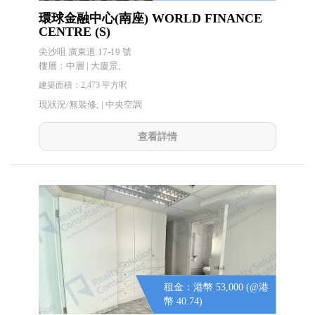
環球金融中心(南座) WORLD FINANCE
CENTRE (S)
尖沙咀 廣東道 17-19 號
樓層：中層 | 大廈景;
建築面積：2,473 平方呎
現狀況/無裝修; |
中央空調
查看詳情
租金：港幣 53,000 (@港
幣 40.74)