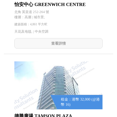
怡安中心 GREENWICH CENTRE
北角 英皇道 252-264 號
樓層：高層 | 城市景;
建築面積：4,861 平方呎
天花及地毯; |
中央空調
查看詳情
租金：港幣 32,000 (@港
幣 16)
德勝廣場 TAMSON PLAZA