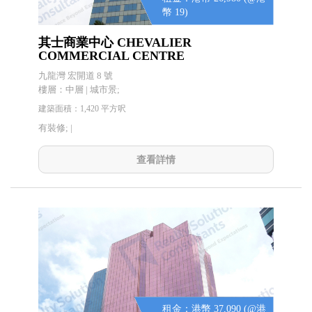
幣 19)
其士商業中心 CHEVALIER
COMMERCIAL CENTRE
九龍灣 宏開道 8 號
樓層：中層 | 城市景;
建築面積：1,420 平方呎
有裝修; |
查看詳情
租金：港幣 37,090 (@港