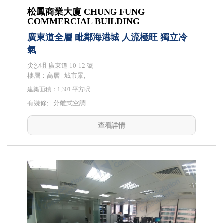
松鳳商業大廈 CHUNG FUNG
COMMERCIAL BUILDING
廣東道全層 毗鄰海港城 人流極旺 獨立冷
氣
尖沙咀 廣東道 10-12 號
樓層：高層 | 城市景;
建築面積：1,301 平方呎
有裝修; |
分離式空調
查看詳情