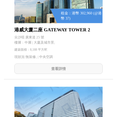
租金：港幣 302,960 (@港
幣 37)
港威大廈二座 GATEWAY TOWER 2
尖沙咀 廣東道 25 號
樓層：中層 | 大廈及城市景;
建築面積：8,188 平方呎
現狀況/無裝修; |
中央空調
查看詳情