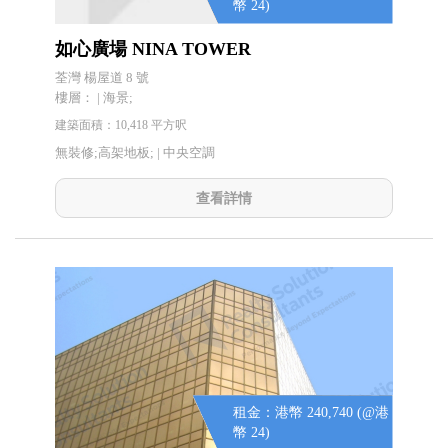
幣 24)
如心廣場 NINA TOWER
荃灣 楊屋道 8 號
樓層： | 海景;
建築面積：10,418 平方呎
無裝修;高架地板; |
中央空調
查看詳情
租金：港幣 240,740 (@港
幣 24)