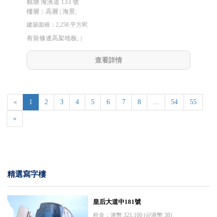
觀塘 海濱道 133 號
樓層：高層 | 海景;
建築面積：2,258 平方呎
有裝修連高架地板; |
查看詳情
«
1
2
3
4
5
6
7
8
...
54
55
»
精選寫字樓
皇后大道中181號
租金：港幣 321,100 (@港幣 38)