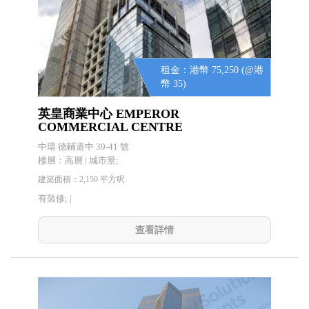
租金：港幣 75,250 (@港
幣 35)
英皇商業中心 EMPEROR
COMMERCIAL CENTRE
中環 德輔道中 39-41 號
樓層：高層 | 城市景;
建築面積：2,150 平方呎
有裝修; |
查看詳情