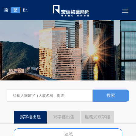
简
繁
En
Toggl
搜索
寫字樓出租
寫字樓出售
服務式寫字樓