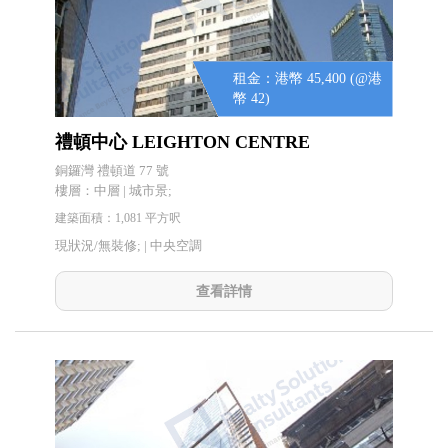
租金：港幣 45,400 (@港
幣 42)
禮頓中心 LEIGHTON CENTRE
銅鑼灣 禮頓道 77 號
樓層：中層 | 城市景;
建築面積：1,081 平方呎
現狀況/無裝修; |
中央空調
查看詳情