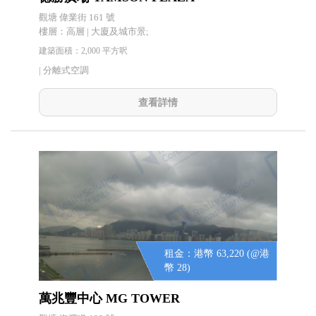
觀塘 偉業街 161 號
樓層：高層 | 大廈及城市景;
建築面積：2,000 平方呎
|
分離式空調
查看詳情
租金：港幣 63,220 (@港
幣 28)
萬兆豐中心 MG TOWER