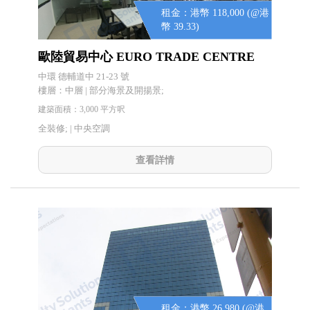
租金：港幣 118,000 (@港
幣 39.33)
歐陸貿易中心 EURO TRADE CENTRE
中環 德輔道中 21-23 號
樓層：中層 | 部分海景及開揚景;
建築面積：3,000 平方呎
全裝修; |
中央空調
查看詳情
租金：港幣 26,980 (@港