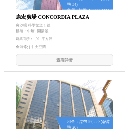
幣 34)
售價：港幣 15,000,000 (@
港幣 13,748.85)
康宏廣場 CONCORDIA PLAZA
尖沙咀 科學館道 1 號
樓層：中層 | 開揚景;
建築面積：1,091 平方呎
全裝修; |
中央空調
查看詳情
租金：港幣 97,220 (@港
幣 20)