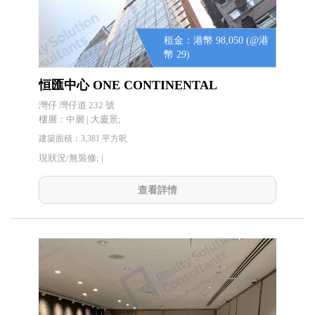
租金：港幣 98,050 (@港
幣 29)
恒匯中心 ONE CONTINENTAL
灣仔 灣仔道 232 號
樓層：中層 | 大廈景;
建築面積：3,381 平方呎
現狀況/無裝修; |
查看詳情