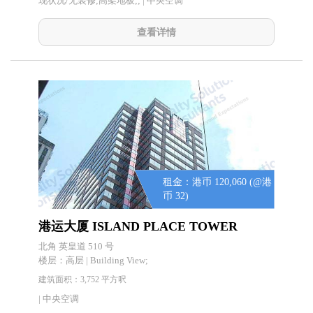
现状况/无装修;高架地板;; | 中央空调
查看详情
租金：港币 120,060 (@港
币 32)
港运大厦 ISLAND PLACE TOWER
北角 英皇道 510 号
楼层：
高层 | Building View;
建筑面积：3,752 平方呎
| 中央空调