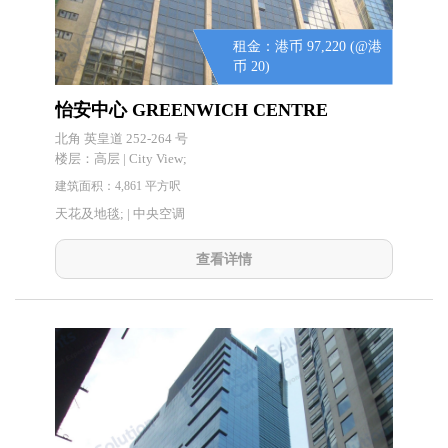
租金：港币 97,220 (@港
币 20)
怡安中心 GREENWICH CENTRE
北角 英皇道 252-264 号
楼层：
高层 | City View;
建筑面积：4,861 平方呎
天花及地毯; | 中央空调
查看详情