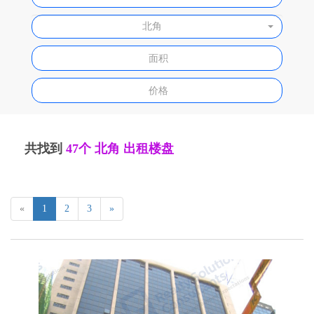
北角
共找到
47个
北角 出租楼盘
«
1
2
3
»