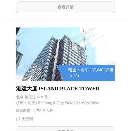
查看详情
租金：港币 137,840 (@港
币 29)
港运大厦 ISLAND PLACE TOWER
北角 英皇道 510 号
楼层：
高层 | Building & City View;Coner Sea View ;
建筑面积：4,753 平方呎
| 中央空调