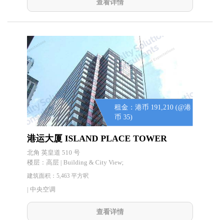
查看详情
租金：港币 191,210 (@港
币 35)
港运大厦 ISLAND PLACE TOWER
北角 英皇道 510 号
楼层：
高层 | Building & City View;
建筑面积：5,463 平方呎
| 中央空调
查看详情