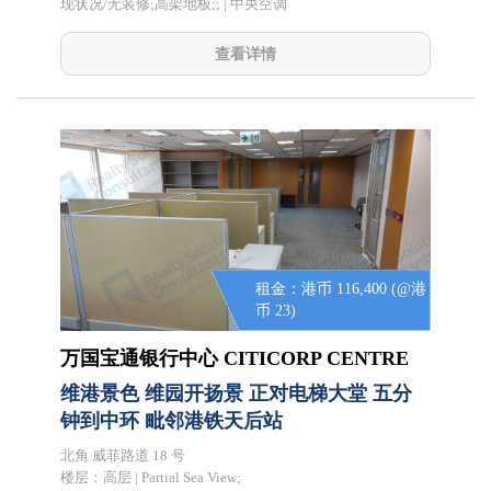
现状况/无装修;高架地板;; | 中央空调
查看详情
租金：港币 116,400 (@港
币 23)
万国宝通银行中心 CITICORP CENTRE
维港景色 维园开扬景 正对电梯大堂 五分
钟到中环 毗邻港铁天后站
北角 威菲路道 18 号
楼层：
高层 | Partial Sea View;