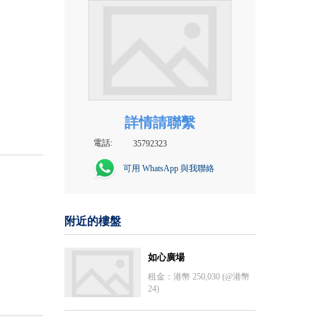
詳情請聯繫
電話:
35792323
可用 WhatsApp 與我聯絡
附近的樓盤
如心廣場
租金：港幣 250,030 (@港幣
24)