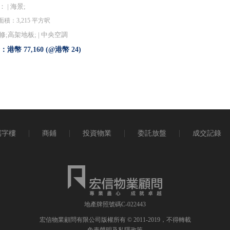
 | 海景;
積：3,215 平方呎
修;高架地板; |
中央空調
港幣 77,160 (@港幣 24)
寫字樓
商鋪
投資物業
委託放盤
成交記錄
地產牌照號碼C-022443
宏信物業顧問有限公司版權所有 © 2011-2019，不得轉載