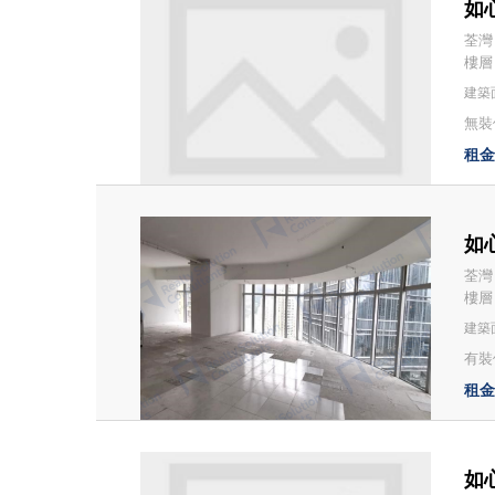
如心
荃灣
樓層：
建築面
無裝
租金：
如心
荃灣
樓層
建築面
有裝修
租金：
如心