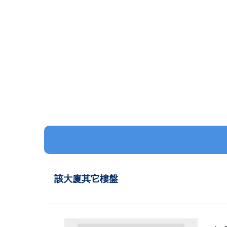
該大廈其它樓盤