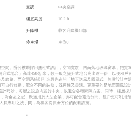
空調
中央空調
樓底高度
10.2 ft
升降機
載客升降機18部
停車場
車位0
樓空間。辦公樓層採用無柱式設計，空間寬敞，四面落地玻璃窗幕，飽覽36
提升式地台」高達450毫 米，較一般之提升式地台高出逾一倍，以便租戶
統及線路。而空調系統則引進最先進的「地下送風及回風式」無喉設計空
機可自行移動，配合不同的裝修，既彈性又靈活。更重要的是地面回風設
設計巧妙，每層之設施均置於中央，以迎合各種間隔方案。同時，樓層採
方呎，為全區之冠，既適用於大型企業，亦可配合靈活分間。租戶更可利用
政人員專用之洗手間，為租客提供全方位的配套設施。
''