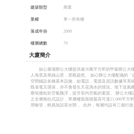
建築類型
商業
業權
單一所有權
落成年份
2008
樓層總數
79
大廈簡介
如心廣場辦公大樓提供逾36萬平方呎的甲級辦公大
人海景及翠綠山景，景觀超然。 如心辦公大樓配備的「
空間鋪設各種基本設施，如電話，電源及資訊數據等系
既省電又環保，亦不會發生天花滴水的情況。地下送風
塵埃微粒於空氣飄浮，提升室內空氣的素質。 辦公大樓
之全層無柱式設計，單層樓面面積最高可達21,000平
用喉管，輕易加設茶水間 。 此外，每層均設有三個行