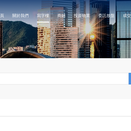
頁
關於我們
寫字樓
商鋪
投資物業
委託放盤
成交