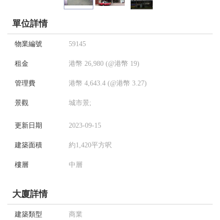
單位詳情
物業編號
59145
租金
港幣 26,980 (@港幣 19)
管理費
港幣 4,643.4 (@港幣 3.27)
景觀
城市景;
更新日期
2023-09-15
建築面積
約1,420平方呎
樓層
中層
大廈詳情
建築類型
商業