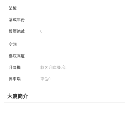
業權
落成年份
樓層總數
0
空調
樓底高度
升降機
載客升降機0部
停車場
車位0
大廈簡介