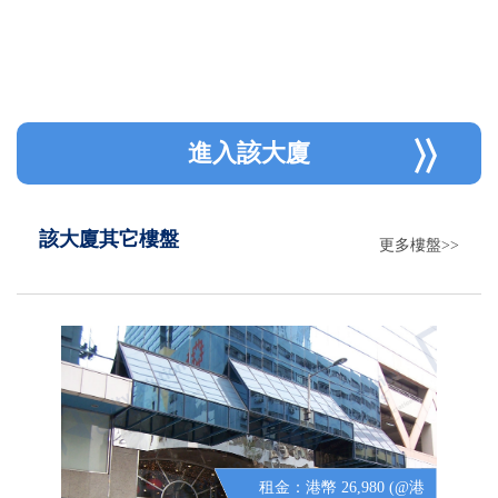
進入該大廈
該大廈其它樓盤
更多樓盤>>
租金：港幣 26,980 (@港